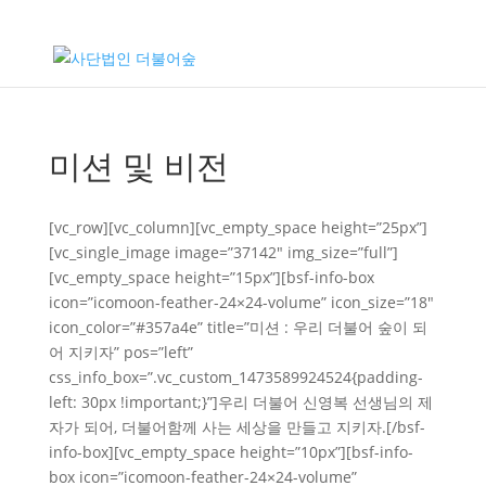
미션 및 비전
[vc_row][vc_column][vc_empty_space height=”25px”]
[vc_single_image image=”37142″ img_size=”full”]
[vc_empty_space height=”15px”][bsf-info-box
icon=”icomoon-feather-24×24-volume” icon_size=”18″
icon_color=”#357a4e” title=”미션 : 우리 더불어 숲이 되
어 지키자” pos=”left”
css_info_box=”.vc_custom_1473589924524{padding-
left: 30px !important;}”]우리 더불어 신영복 선생님의 제
자가 되어, 더불어함께 사는 세상을 만들고 지키자.[/bsf-
info-box][vc_empty_space height=”10px”][bsf-info-
box icon=”icomoon-feather-24×24-volume”