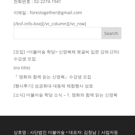
전화번호 : 02-2274-1941
이메일 : forestogether@gmail.com
[/bsf-info-box][/vc_column][/vc_row]
[모집] <더불어숲 학당> 신영복체 붓글씨 입문 강좌 (2차)
수강생 모집
(no title)
​『 명화와 함께 읽는 신영복』수강생 모집
[행사후기] 성공회대 대동제 체험행사 성료
[소식] 더불어숲 학당 소식 – 1. 명화와 함께 읽는 신영복
상호명 : 사단법인 더불어숲 • 대표자: 김창남 | 사업자등