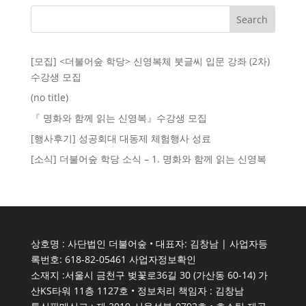
[모집] <더불어숲 학당> 신영복체 붓글씨 입문 강좌 (2차)
수강생 모집
(no title)
​『 명화와 함께 읽는 신영복』수강생 모집
[행사후기] 성공회대 대동제 체험행사 성료
[소식] 더불어숲 학당 소식 – 1. 명화와 함께 읽는 신영복
상호명 : 사단법인 더불어숲 • 대표자: 김창남 | 사업자등
록번호: 618-82-05461
사업자정보확인
소재지 :서울시 금천구 벚꽃로36길 30 (가산동 60-14) 가
산KS타워 11층 1127호 • 정보처리 책임자 : 김창남