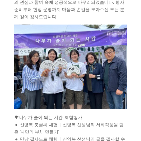
의 관심과 참여 속에 성공적으로 마무리되었습니다
.
행사
준비부터 현장 운영까지 마음과 손길을 모아주신 모든 분
께 깊이 감사드립니다
.
🌳
‘
나무가 숲이 되는 시간
’
체험행사
🔸
신영복 붓글씨 체험
|
신영복 선생님의 서화작품을 담
은
‘
나만의 부채 만들기
’
🔸
만남 필사노트 체험
|
신영복 선생님의 글을 필사할 수