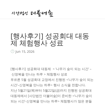
[행사후기] 성공회대 대동
제 체험행사 성료
Jun 15, 2026
[행사후기]
성공회대 대동제
< ‘
나무가 숲이 되는 시간
’ –
신영복을 만나는 하루
>
체험행사 성료
푸르른
5
월 성공회대 교정에서 진행된
<‘
나무가 숲이 되는
시간
’
–
신영복을 만나는 하루
>
행사 소식을 전합니다
.
지난
5
월
21
일
(
목
)
부터
5
월
22
일
(
금
)
까지 진행된 성공회대
대동제에서
[
사단법인 더불어숲
]
이 준비한
<‘
나무가 숲이
되는 시간
’-
신영복을 만나는 하루
>
체험행사가 많은 분들