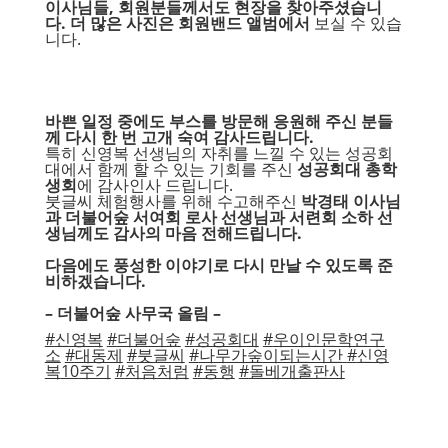
이사님들, 회원분들께서도 현장을 찾아주셨습니
다
.
더 많은 사진은 회원밴드 앨범에서
보실 수 있습
니다
.
바쁜 일정 중에도 부스를 방문해 응원해 주신 분들
께 다시 한 번 고개 숙여 감사드립니다
.
특히 신영복 선생님의 자취를 느낄 수 있는 성공회
대에서 함께 할 수 있는 기회를 주신
성공회대 총학
생회
에 감사인사 드립니다
.
붓글씨 체험행사를 위해 수고해주신
박경태 이사님
과 더불어숲 서여회 로사 선생님과 서련회 소하 선
생님께도 감사의 마음 전해드립니다
.
다음에도 풍성한 이야기로 다시 만날 수 있도록 준
비하겠습니다
.
–
더불어숲 사무국 올림
–
#
신영복
#
더불어숲
#
성공회대
#
우이인문학연구
소
#
대동제
#
붓글씨
#
나무가숲이되는시간
#
신영
복
10
주기
#
처음처럼
#
동행
#
돌베개출판사