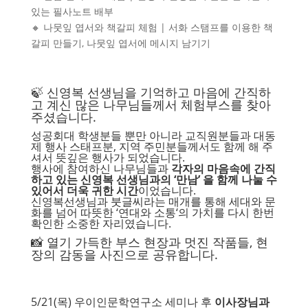
있는 필사노트 배부
🔸
나뭇잎 엽서와 책갈피 체험
|
서화 스탬프를 이용한 책
갈피 만들기
,
나뭇잎 엽서에 메시지 남기기
🍃
신영복 선생님을 기억하고 마음에 간직하
고 계신 많은 나무님들께서 체험부스를 찾아
주셨습니다
.
성공회대 학생분들 뿐만 아니라 교직원분들과 대동
제 행사 스태프분
,
지역 주민분들께서도 함께 해 주
셔서 뜻깊은 행사가 되었습니다
.
행사에 참여하신 나무님들과
각자의 마음속에 간직
하고 있는 신영복 선생님과의
‘
만남
’
을 함께 나눌 수
있어서 더욱 귀한 시간
이었습니다
.
신영복선생님과 붓글씨라는 매개를 통해 세대와 문
화를 넘어 따뜻한
‘
연대와 소통
‘
의 가치를 다시 한번
확인한 소중한 자리였습니다
.
📸
열기 가득한 부스 현장과 멋진 작품들
,
현
장의 감동을 사진으로 공유합니다
.
5/21(
목
)
우이인문학연구소 세미나 후
이사장님과