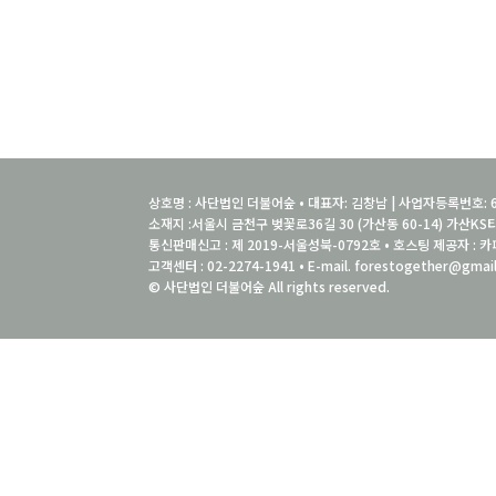
상호명 : 사단법인 더불어숲 • 대표자: 김창남 | 사업자등록번호: 6
소재지 :서울시 금천구 벚꽃로36길 30 (가산동 60-14) 가산KS타
통신판매신고 : 제 2019-서울성북-0792호 • 호스팅 제공자 : 카
고객센터 : 02-2274-1941 • E-mail. forestogether@gmai
© 사단법인 더불어숲 All rights reserved.