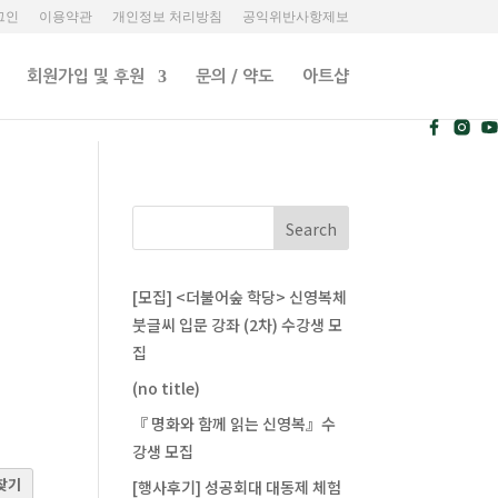
그인
이용약관
개인정보 처리방침
공익위반사항제보
회원가입 및 후원
문의 / 약도
아트샵
[모집] <더불어숲 학당> 신영복체
붓글씨 입문 강좌 (2차) 수강생 모
집
(no title)
​『 명화와 함께 읽는 신영복』수
강생 모집
찾기
[행사후기] 성공회대 대동제 체험