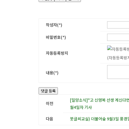
작성자(*)
비밀번호(*)
자동등록방지
(자동등록방지
내용(*)
댓글 등록
[밀양소식]"고 신영복 선생 계신다면
이전
월4일자 기사
다음
붓글씨교실) 더불어숲 9월3일 풍경