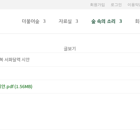
회원가입
로그인
이용약
더불어숲
자료실
숲 속의 소리
회
글보기
영복 서화달력 시안
안.pdf
(1.56MB)