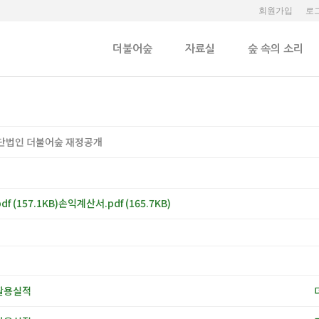
회원가입
로
더불어숲
자료실
숲 속의 소리
 사단법인 더불어숲 재정공개
df
(157.1KB)
손익계산서.pdf
(165.7KB)
 활용실적