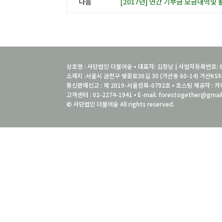
다음
[2017년] 연간 기부금 모금내역및
상호명 : 사단법인 더불어숲 • 대표자: 김창남 | 사업자등록번호: 6
소재지 :서울시 금천구 벚꽃로36길 30 (가산동 60-14) 가산KS타
통신판매신고 : 제 2019-서울성북-0792호 • 호스팅 제공자 : 카
고객센터 : 02-2274-1941 • E-mail. forestogether@gmai
© 사단법인 더불어숲 All rights reserved.