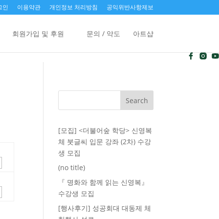
그인
이용약관
개인정보 처리방침
공익위반사항제보
회원가입 및 후원
문의 / 약도
아트샵
[모집] <더불어숲 학당> 신영복
체 붓글씨 입문 강좌 (2차) 수강
생 모집
(no title)
​『 명화와 함께 읽는 신영복』
수강생 모집
[행사후기] 성공회대 대동제 체