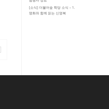
험행사 성료
[소식] 더불어숲 학당 소식 – 1.
명화와 함께 읽는 신영복