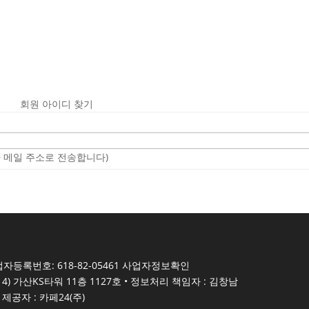
회원 아이디 찾기
 메일 주소로 전송합니다)
자등록번호: 618-82-05461
사업자정보확인
4) 가산KS타워 11층 1127호 • 정보처리 책임자 : 김창남
제공자 : 카페24(주)