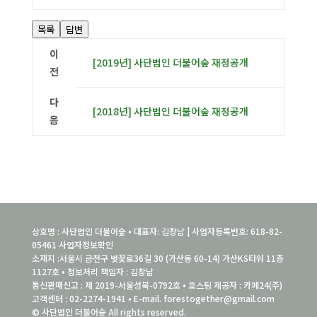
목록
답변
이
[2019년] 사단법인 더불어숲 재정공개
전
다
[2018년] 사단법인 더불어숲 재정공개
음
상호명 : 사단법인 더불어숲 • 대표자: 김창남 | 사업자등록번호: 618-82-
05461
사업자정보확인
소재지 :서울시 금천구 벚꽃로36길 30 (가산동 60-14) 가산KS타워 11층
1127호 • 정보처리 책임자 : 김창남
통신판매신고 : 제 2019-서울성북-0792호 • 호스팅 제공자 : 카페24(주)
고객센터 : 02-2274-1941 • E-mail. forestogether@gmail.com
© 사단법인 더불어숲 All rights reserved.