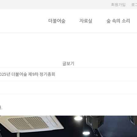
회원가입
로
더불어숲
자료실
숲 속의 소리
글보기
2025년 더불어숲 제9차 정기총회
다.