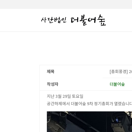
제목
[총회풍경] 
작성자
더불어숲
지난 3월 29일 토요일
공간하제에서 더불어숲 9차 정기총회가 열렸습니